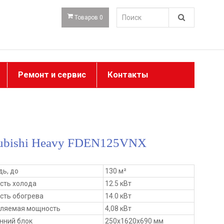
Товаров 0
Ремонт и сервис
Контакты
ubishi Heavy FDEN125VNX
ь, до
130 м²
сть холода
12.5 кВт
ть обогрева
14.0 кВт
бляемая мощность
4,08 кВт
нний блок
250x1620x690 мм