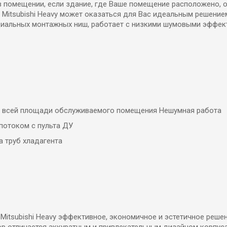
в помещении, если здание, где Ваше помещение расположено, 
 Mitsubishi Heavy может оказаться для Вас идеальным решение
пециальных монтажных ниш, работает с низкими шумовыми эффе
о всей площади обслуживаемого помещения Нешумная работа
потоком с пульта ДУ
 труб хладагента
 Mitsubishi Heavy эффективное, экономичное и эстетичное реш
р отличается аккуратным и привлекательным дизайном корпу