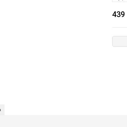
439
а