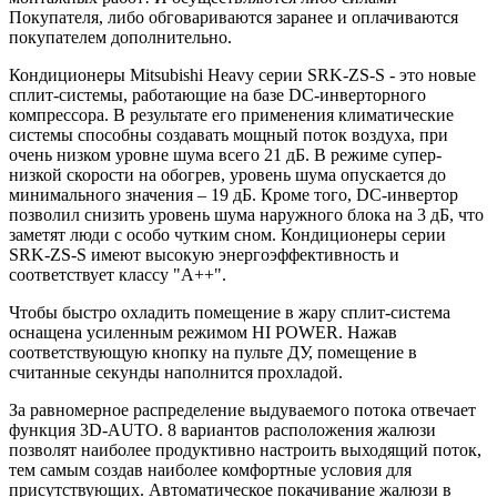
Покупателя, либо обговариваются заранее и оплачиваются
покупателем дополнительно.
Кондиционеры Mitsubishi Heavy серии SRK-ZS-S - это новые
сплит-системы, работающие на базе DC-инверторного
компрессора. В результате его применения климатические
системы способны создавать мощный поток воздуха, при
очень низком уровне шума всего 21 дБ. В режиме супер-
низкой скорости на обогрев, уровень шума опускается до
минимального значения – 19 дБ. Кроме того, DC-инвертор
позволил снизить уровень шума наружного блока на 3 дБ, что
заметят люди с особо чутким сном. Кондиционеры серии
SRK-ZS-S имеют высокую энергоэффективность и
соответствует классу "А++".
Чтобы быстро охладить помещение в жару сплит-система
оснащена усиленным режимом HI POWER. Нажав
соответствующую кнопку на пульте ДУ, помещение в
считанные секунды наполнится прохладой.
За равномерное распределение выдуваемого потока отвечает
функция 3D-AUTO. 8 вариантов расположения жалюзи
позволят наиболее продуктивно настроить выходящий поток,
тем самым создав наиболее комфортные условия для
присутствующих. Автоматическое покачивание жалюзи в