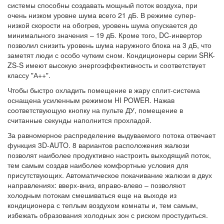
системы способны создавать мощный поток воздуха, при
очень низком уровне шума всего 21 дБ. В режиме супер-
низкой скорости на обогрев, уровень шума опускается до
минимального значения – 19 дБ. Кроме того, DC-инвертор
позволил снизить уровень шума наружного блока на 3 дБ, что
заметят люди с особо чутким сном. Кондиционеры серии SRK-
ZS-S имеют высокую энергоэффективность и соответствует
классу "А++".
Чтобы быстро охладить помещение в жару сплит-система
оснащена усиленным режимом HI POWER. Нажав
соответствующую кнопку на пульте ДУ, помещение в
считанные секунды наполнится прохладой.
За равномерное распределение выдуваемого потока отвечает
функция 3D-AUTO. 8 вариантов расположения жалюзи
позволят наиболее продуктивно настроить выходящий поток,
тем самым создав наиболее комфортные условия для
присутствующих. Автоматическое покачивание жалюзи в двух
направлениях: вверх-вниз, вправо-влево – позволяют
холодным потокам смешиваться еще на выходе из
кондиционера с теплым воздухом комнаты и, тем самым,
избежать образования холодных зон с риском простудиться.