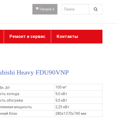
Товаров 0
Ремонт и сервис
Контакты
ubishi Heavy FDU90VNP
ь, до
100 м²
сть холода
9,0 кВт
ть обогрева
9,0 кВт
бляемая мощность
2,25 кВт
нний блок
280x1370x740 мм