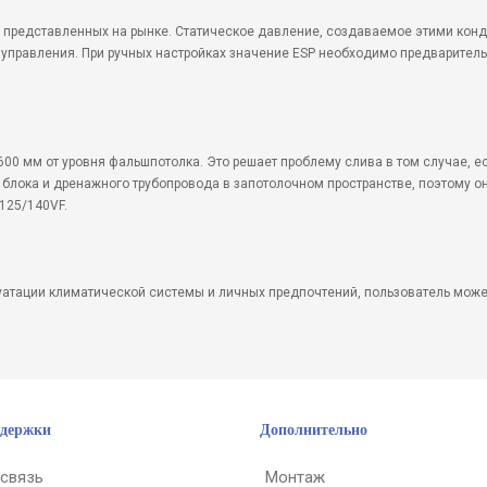
а, представленных на рынке. Статическое давление, создаваемое этими кон
управления. При ручных настройках значение ESP необходимо предварительн
00 мм от уровня фальшпотолка. Это решает проблему слива в том случае, е
блока и дренажного трубопровода в запотолочном пространстве, поэтому он
125/140VF.
атации климатической системы и личных предпочтений, пользователь может
ддержки
Дополнительно
 связь
Монтаж