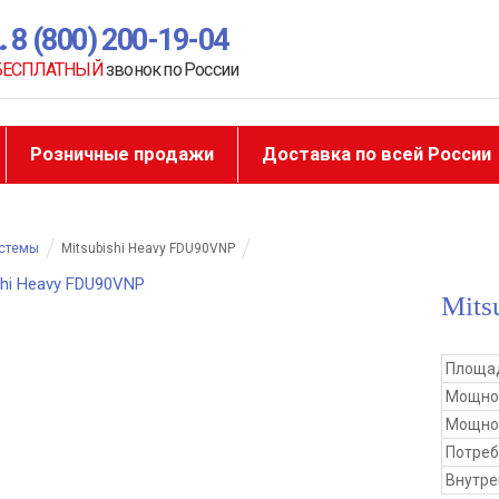
8 (800) 200-19-04
БЕСПЛАТНЫЙ
звонок по России
Розничные продажи
Доставка по всей России
истемы
Mitsubishi Heavy FDU90VNP
Mits
Площад
Мощно
Мощнос
Потре
Внутре