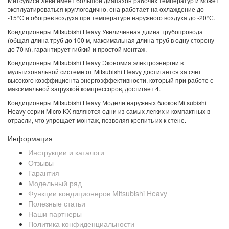
Митсубиси Хеви имеет большой диапазон рабочих температур и может
эксплуатироваться круглогодично, она работает на охлаждение до
-15°С и обогрев воздуха при температуре наружного воздуха до -20°С.
Кондиционеры Mitsubishi Heavy Увеличенная длина трубопровода
(общая длина труб до 100 м, максимальная длина труб в одну сторону
до 70 м), гарантирует гибкий и простой монтаж.
Кондиционеры Mitsubishi Heavy Экономия электроэнергии в
мультизональной системе от Mitsubishi Heavy достигается за счет
высокого коэффициента энергоэффективности, который при работе с
максимальной загрузкой компрессоров, достигает 4.
Кондиционеры Mitsubishi Heavy Модели наружных блоков Mitsubishi
Heavy серии Micro KX являются одни из самых легких и компактных в
отрасли, что упрощает монтаж, позволяя крепить их к стене.
Информация
Инструкции и каталоги
Отзывы
Гарантия
Модельный ряд
Функции кондиционеров Mitsubishi Heavy
Полезные статьи
Наши партнеры
Политика конфиденциальности