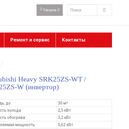
Товаров 0
Ремонт и сервис
Контакты
ubishi Heavy SRK25ZS-WT /
5ZS-W (инвертор)
ь, до
30 м²
сть холода
2,5 кВт
ть обогрева
3,2 кВт
бляемая мощность
0,62 кВт