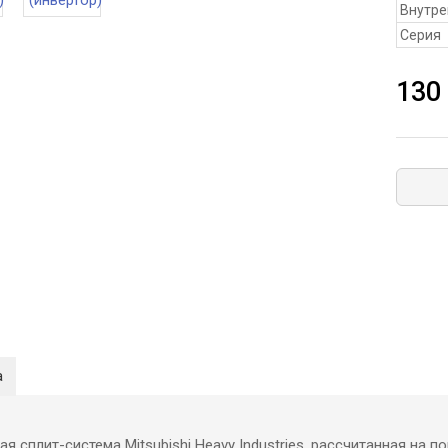
Внутре
Серия
130
а
я сплит-система Mitsubishi Heavy Industries, рассчитанная на