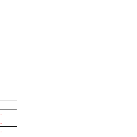
.
.
.