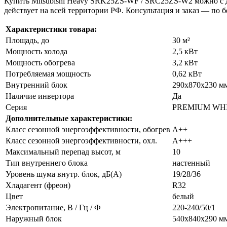
Купить Mitsubishi Heavy SRK25ZS-WF / SRC25ZS-W2 можно с до
действует на всей территории РФ. Консультация и заказ — по б
Характеристики товара:
Площадь, до
30 м²
Мощность холода
2,5 кВт
Мощность обогрева
3,2 кВт
Потребляемая мощность
0,62 кВт
Внутренний блок
290x870x230 м
Наличие инвертора
Да
Серия
PREMIUM WH
Дополнительные характеристики:
Класс сезонной энергоэффективности, обогрев
A++
Класс сезонной энергоэффективности, охл.
A+++
Максимальный перепад высот, м
10
Тип внутреннего блока
настенный
Уровень шума внутр. блок, дБ(А)
19/28/36
Хладагент (фреон)
R32
Цвет
белый
Электропитание, В / Гц / Ф
220-240/50/1
Наружный блок
540х840х290 м