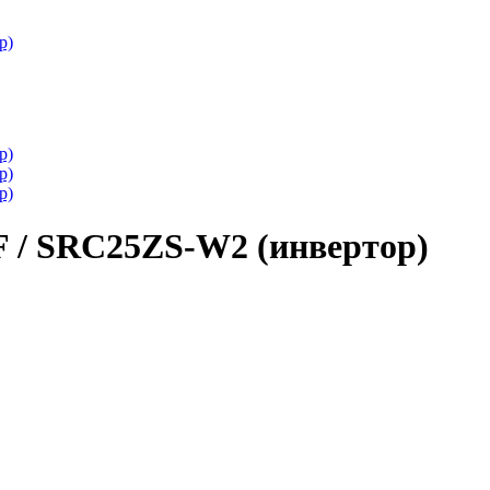
F / SRC25ZS-W2 (инвертор)