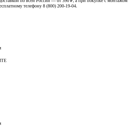
ставкой по всей России — от 390 ₽, а при покупке с монтажом
есплатному телефону 8 (800) 200-19-04.
м
ITE
м