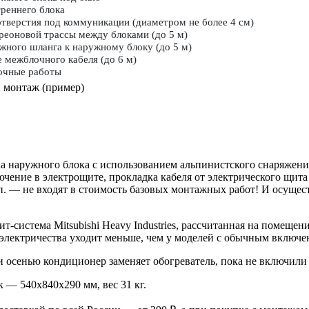
реннего блока
отверстия под коммуникации (диаметром не более 4 см)
реоновой трассы между блоками (до 5 м)
жного шланга к наружному блоку (до 5 м)
 межблочного кабеля (до 6 м)
очные работы
овка наружного блока с использованием альпинистского снаряжен
ючение в электрощите, прокладка кабеля от электрического щит
.п. — не входят в стоимость базовых монтажных работ! И осуще
-система Mitsubishi Heavy Industries, рассчитанная на помеще
, электричества уходит меньше, чем у моделей с обычным вклю
и осенью кондиционер заменяет обогреватель, пока не включили
— 540х840х290 мм, вес 31 кг.