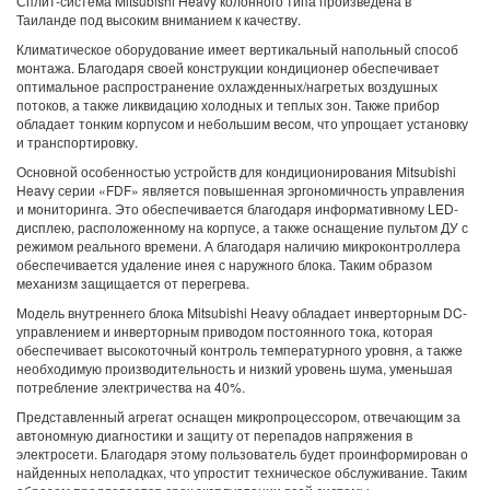
Сплит-система Mitsubishi Heavy колонного типа произведена в
Таиланде под высоким вниманием к качеству.
Климатическое оборудование имеет вертикальный напольный способ
монтажа. Благодаря своей конструкции кондиционер обеспечивает
оптимальное распространение охлажденных/нагретых воздушных
потоков, а также ликвидацию холодных и теплых зон. Также прибор
обладает тонким корпусом и небольшим весом, что упрощает установку
и транспортировку.
Основной особенностью устройств для кондиционирования Mitsubishi
Heavy серии «FDF» является повышенная эргономичность управления
и мониторинга. Это обеспечивается благодаря информативному LED-
дисплею, расположенному на корпусе, а также оснащение пультом ДУ с
режимом реального времени. А благодаря наличию микроконтроллера
обеспечивается удаление инея с наружного блока. Таким образом
механизм защищается от перегрева.
Модель внутреннего блока Mitsubishi Heavy обладает инверторным DC-
управлением и инверторным приводом постоянного тока, которая
обеспечивает высокоточный контроль температурного уровня, а также
необходимую производительность и низкий уровень шума, уменьшая
потребление электричества на 40%.
Представленный агрегат оснащен микропроцессором, отвечающим за
автономную диагностики и защиту от перепадов напряжения в
электросети. Благодаря этому пользователь будет проинформирован о
найденных неполадках, что упростит техническое обслуживание. Таким