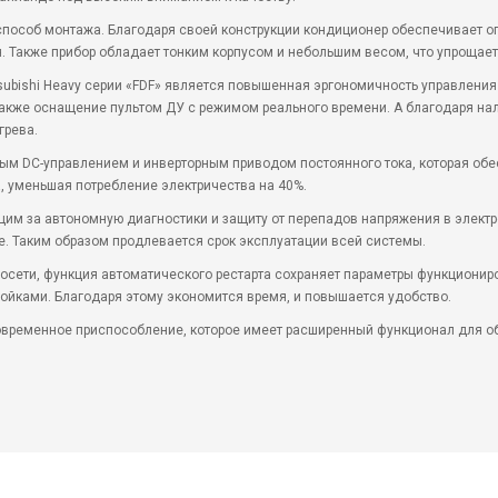
пособ монтажа. Благодаря своей конструкции кондиционер обеспечивает 
. Также прибор обладает тонким корпусом и небольшим весом, что упрощает 
ubishi Heavy серии «FDF» является повышенная эргономичность управления
также оснащение пультом ДУ с режимом реального времени. А благодаря на
грева.
ным DC-управлением и инверторным приводом постоянного тока, которая обе
, уменьшая потребление электричества на 40%.
м за автономную диагностики и защиту от перепадов напряжения в электр
е. Таким образом продлевается срок эксплуатации всей системы.
росети, функция автоматического рестарта сохраняет параметры функциони
ойками. Благодаря этому экономится время, и повышается удобство.
 современное приспособление, которое имеет расширенный функционал для 