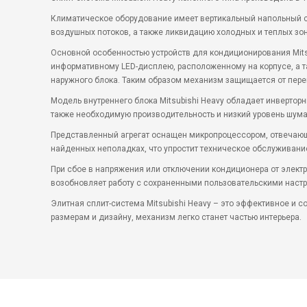
Климатическое оборудование имеет вертикальный напольный с
воздушных потоков, а также ликвидацию холодных и теплых зон
Основной особенностью устройств для кондиционирования Mits
информативному LED-дисплею, расположенному на корпусе, а 
наружного блока. Таким образом механизм защищается от пере
Модель внутреннего блока Mitsubishi Heavy обладает инвертор
также необходимую производительность и низкий уровень шума
Представленный агрегат оснащен микропроцессором, отвечающи
найденных неполадках, что упростит техническое обслуживани
При сбое в напряжения или отключении кондиционера от элект
возобновляет работу с сохраненными пользовательскими настр
Элитная сплит-система Mitsubishi Heavy – это эффективное и
размерам и дизайну, механизм легко станет частью интерьера.