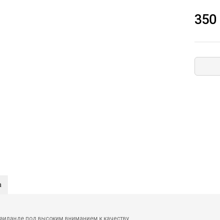
350
а
 Таиланде под высоким вниманием к качеству.