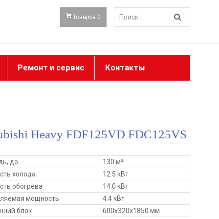
Товаров 0
Ремонт и сервис
Контакты
ubishi Heavy FDF125VD FDC125VS
ь, до
130 м²
сть холода
12.5 кВт
ть обогрева
14.0 кВт
бляемая мощность
4.4 кВт
нний блок
600x320x1850 мм