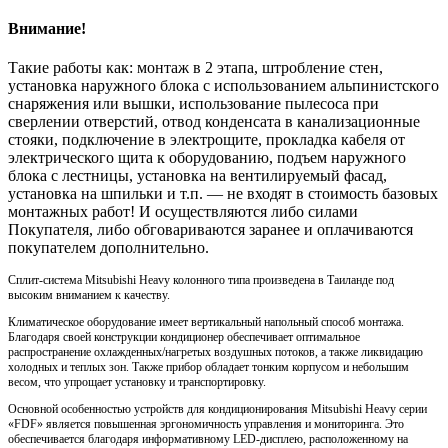
Внимание!
Такие работы как: монтаж в 2 этапа, штробление стен,
установка наружного блока с использованием альпинистского
снаряжения или вышки, использование пылесоса при
сверлении отверстий, отвод конденсата в канализационные
стояки, подключение в электрощите, прокладка кабеля от
электрического щита к оборудованию, подъем наружного
блока с лестницы, установка на вентилируемый фасад,
установка на шпильки и т.п. — не входят в стоимость базовых
монтажных работ! И осуществляются либо силами
Покупателя, либо обговариваются заранее и оплачиваются
покупателем дополнительно.
Сплит-система Mitsubishi Heavy колонного типа произведена в Таиланде под
высоким вниманием к качеству.
Климатическое оборудование имеет вертикальный напольный способ монтажа.
Благодаря своей конструкции кондиционер обеспечивает оптимальное
распространение охлажденных/нагретых воздушных потоков, а также ликвидацию
холодных и теплых зон. Также прибор обладает тонким корпусом и небольшим
весом, что упрощает установку и транспортировку.
Основной особенностью устройств для кондиционирования Mitsubishi Heavy серии
«FDF» является повышенная эргономичность управления и мониторинга. Это
обеспечивается благодаря информативному LED-дисплею, расположенному на