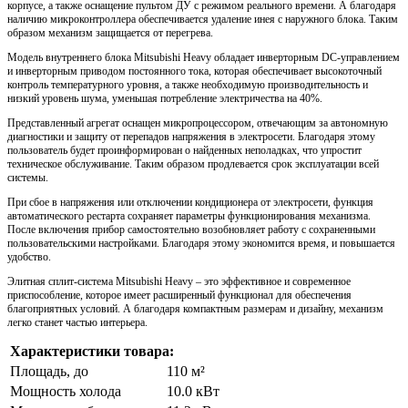
корпусе, а также оснащение пультом ДУ с режимом реального времени. А благодаря
наличию микроконтроллера обеспечивается удаление инея с наружного блока. Таким
образом механизм защищается от перегрева.
Модель внутреннего блока Mitsubishi Heavy обладает инверторным DC-управлением
и инверторным приводом постоянного тока, которая обеспечивает высокоточный
контроль температурного уровня, а также необходимую производительность и
низкий уровень шума, уменьшая потребление электричества на 40%.
Представленный агрегат оснащен микропроцессором, отвечающим за автономную
диагностики и защиту от перепадов напряжения в электросети. Благодаря этому
пользователь будет проинформирован о найденных неполадках, что упростит
техническое обслуживание. Таким образом продлевается срок эксплуатации всей
системы.
При сбое в напряжения или отключении кондиционера от электросети, функция
автоматического рестарта сохраняет параметры функционирования механизма.
После включения прибор самостоятельно возобновляет работу с сохраненными
пользовательскими настройками. Благодаря этому экономится время, и повышается
удобство.
Элитная сплит-система Mitsubishi Heavy – это эффективное и современное
приспособление, которое имеет расширенный функционал для обеспечения
благоприятных условий. А благодаря компактным размерам и дизайну, механизм
легко станет частью интерьера.
Характеристики товара:
Площадь, до
110 м²
Мощность холода
10.0 кВт