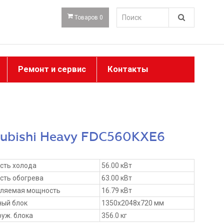
Товаров 0
Ремонт и сервис
Контакты
subishi Heavy FDC560KXE6
сть холода
56.00 кВт
ть обогрева
63.00 кВт
бляемая мощность
16.79 кВт
ый блок
1350x2048x720 мм
руж. блока
356.0 кг