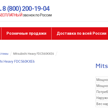
8 (800) 200-19-04
БЕСПЛАТНЫЙ
звонок по России
Розничные продажи
Доставка по всей России
истемы
Mitsubishi Heavy FDC560KXE6
Mit
Мощно
Мощнос
Потре
Наружн
Вес на