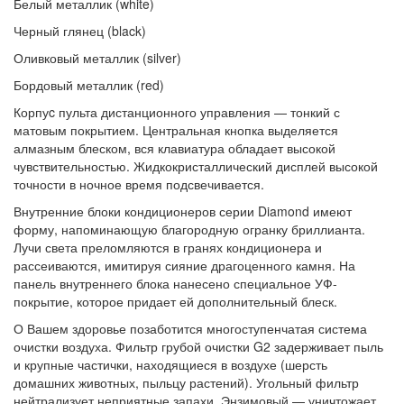
Белый металлик (white)
Черный глянец (black)
Оливковый металлик (silver)
Бордовый металлик (red)
Корпуc пульта дистанционного управления — тонкий с
матовым покрытием. Центральная кнопка выделяется
алмазным блеском, вся клавиатура обладает высокой
чувствительностью. Жидкокристаллический дисплей высокой
точности в ночное время подсвечивается.
Внутренние блоки кондиционеров серии Diamond имеют
форму, напоминающую благородную огранку бриллианта.
Лучи света преломляются в гранях кондиционера и
рассеиваются, имитируя сияние драгоценного камня. На
панель внутреннего блока нанесено специальное УФ-
покрытие, которое придает ей дополнительный блеск.
О Вашем здоровье позаботится многоступенчатая система
очистки воздуха. Фильтр грубой очистки G2 задерживает пыль
и крупные частички, находящиеся в воздухе (шерсть
домашних животных, пыльцу растений). Угольный фильтр
нейтрализует неприятные запахи. Энзимовый — уничтожает