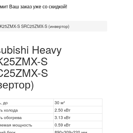
мит Ваш заказ уже со скидкой!
SRK25ZMX-S SRC25ZMX-S (инвертор)
subishi Heavy
K25ZMX-S
C25ZMX-S
вертор)
, до
30 м²
ь холода
2.50 кВт
ь обогрева
3.13 кВт
яемая мощность
0.59 кВт
ний блок
890х309х220 мм