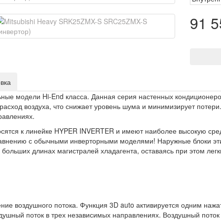
91 5
овка
ные модели Hi-End класса. Данная серия настенных кондиционер
 расход воздуха, что снижает уровень шума и минимизирует потер
равлениях.
носятся к линейке HYPER INVERTER и имеют наиболее высокую сре
сравнению с обычными инверторными моделями! Наружные блоки эт
больших длинах магистралей хладагента, оставаясь при этом легк
ние воздушного потока. Функция 3D auto активируется одним нажа
здушный поток в трех независимых направлениях. Воздушный поток